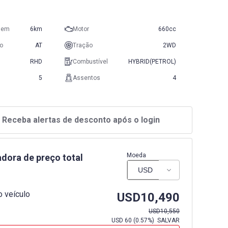
gem
6km
Motor
660cc
o
AT
Tração
2WD
RHD
Combustível
HYBRID(PETROL)
5
Assentos
4
Receba alertas de desconto após o login
Moeda
adora de preço total
 veículo
USD
10,490
USD
10,550
USD
60
(
0.57%
) SALVAR