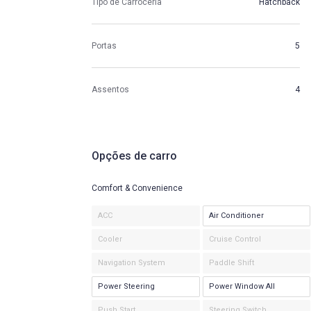
Tipo de Carroceria
Hatchback
Portas
5
Assentos
4
Opções de carro
Comfort & Convenience
ACC
Air Conditioner
Cooler
Cruise Control
Navigation System
Paddle Shift
Power Steering
Power Window All
Push Start
Steering Switch