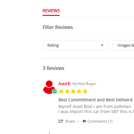
REVIEWS
Filter Reviews
Rating
Images &
3 Reviews
Asad B.
Verified Buyer
5.0
star
Best Committment and Best Deliverd
rating
Review
review
Myself Asad Bilal i am from pakistan
by
stating
I was import this car from SBT this is
Asad
Best
'
B.
Committment
Share
Comments (1)
Share
on
and
Review
23
Best
Comments