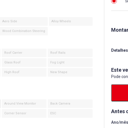
S
Aero Side
Alloy Wheels
Montan
Wood Combination Steering
Detalhes
Roof Carrier
Roof Rails
Glass Roof
Fog Light
Este ve
High Roof
New Shape
Pode con
Around View Monitor
Back Camera
Antes 
Corner Sensor
ESC
Ano/mês 