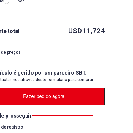
im
Não
USD
11,724
te total
 de preços
ículo é gerido por um parceiro SBT.
tactar-nos através deste formulário para comprar.
Fazer pedido agora
de prosseguir
de registro