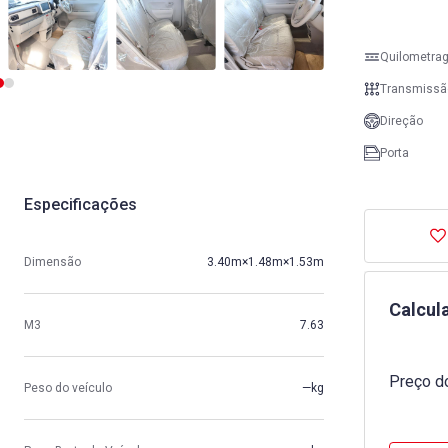
Quilometra
Transmissã
Direção
Porta
Especificações
Dimensão
3.40m×1.48m×1.53m
Calcul
M3
7.63
Preço do
Peso do veículo
—kg