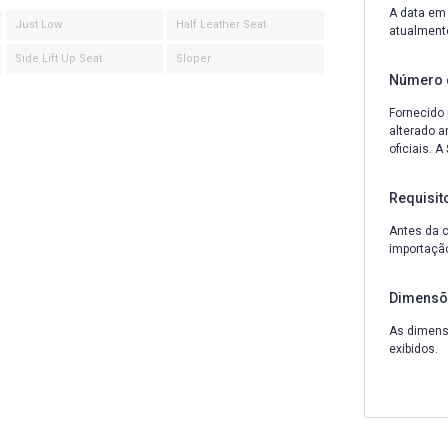
A data em 
Just Low
Half Leather Seat
atualment
Side Lift Up Seat
Sloper
Número 
Fornecido 
alterado a
oficiais. 
Requisit
Antes da c
importação
Dimensõ
As dimensõ
exibidos.