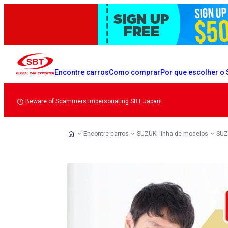
Encontre carros
Como comprar
Por que escolher o
Beware of Scammers Impersonating SBT Japan!
Encontre carros
SUZUKI linha de modelos
SUZ