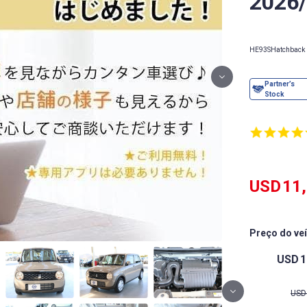
2026/
HE93S
Hatchback
USD
11
Preço do ve
USD
1
USD