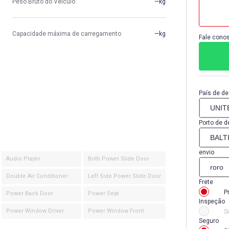
Peso Bruto do Veículo
—kg
Capacidade máxima de carregamento
—kg
Fale conos
País de de
Porto de d
envio
Audio Player
Both Power Slide Door
Double Air Conditioner
Left Side Power Slide Door
Frete
P
Power Back Door
Power Seat
Inspeção
Power Window Driver
Power Window Front
S
Seguro