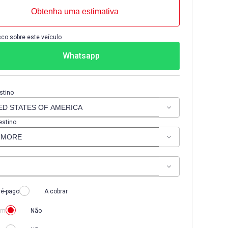
Obtenha uma estimativa
co sobre este veículo
Whatsapp
stino
estino
ré-pago
A cobrar
im
Não