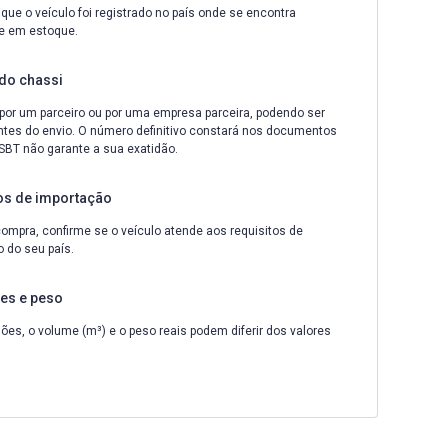
que o veículo foi registrado no país onde se encontra
e em estoque.
do chassi
por um parceiro ou por uma empresa parceira, podendo ser
ntes do envio. O número definitivo constará nos documentos
A SBT não garante a sua exatidão.
os de importação
ompra, confirme se o veículo atende aos requisitos de
 do seu país.
es e peso
es, o volume (m³) e o peso reais podem diferir dos valores