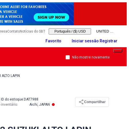
resa
Contato
Notícias do SBT
Português
/
($) USD
Favorito
Iniciar sessão Registrar
Não mostre novamente
I ALTO LAPIN
ID do estoque:
DAT7988
Compartilhar
 inventário
:
Aichi, JAPAN