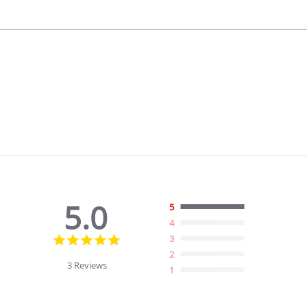
5.0
5
4
5.0
3
star
2
rating
3 Reviews
1