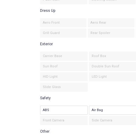
Dress Up
Aero Front
Aero Rear
Grill Guard
Rear Spoiler
Exterior
Carrier Base
Roof Box
Sun Roof
Double Sun Roof
HID Light
LED Light
Slide Glass
Safety
ABS
Air Bag
Front Camera
Side Camera
Other