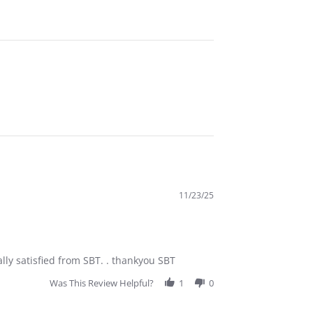
11/23/25
lly satisfied from SBT. . thankyou SBT
Was This Review Helpful?
1
0