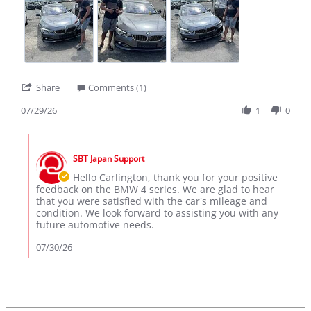
V.
4
on
series
29
Jul
2026
'
Share
Comments (1)
Share
Review
07/29/26
1
0
by
Carlington
Comments
V.
by
on
SBT Japan Support
Store
29
Owner
Hello Carlington, thank you for your positive
Jul
on
feedback on the BMW 4 series. We are glad to hear
2026
Review
that you were satisfied with the car's mileage and
by
condition. We look forward to assisting you with any
Carlington
future automotive needs.
V.
on
07/30/26
29
Jul
2026