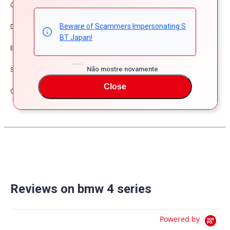
Comfort & Convenience
Beware of Scammers Impersonating S
Dress Up
BT Japan!
Exterior
Não mostre novamente
Safety
Close
Other
Reviews on bmw 4 series
Powered by