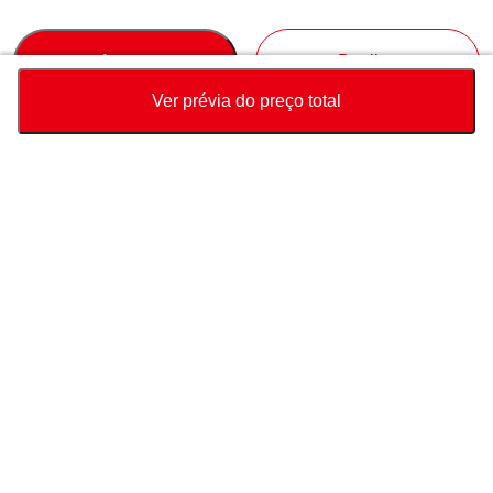
Accept
Decline
Ver prévia do preço total
Moeda
Calculadora de preço total
Comprar
Suporte
Preço do veículo
USD
9,040
Sobre Nós
USD
9,100
USD
60
(
0.66%
) SALVAR
Fale conosco sobre este veículo
Consulta
Whatsapp
Conecte-se conosco
País de destino