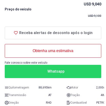
USD
9,040
Preço do veículo
USD
9,100
Receba alertas de desconto após o login
Obtenha uma estimativa
Fale conosco sobre este veículo
Whatsapp
Quilometragem
88,695km
Motor
2,000c
Transmissão
AT
Tração
4W
Direção
RHD
Combustível
PETRO