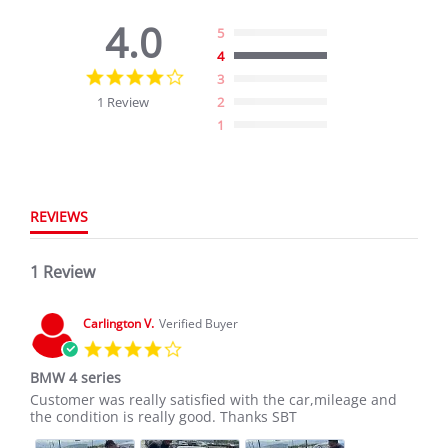
4.0
5
4
4.0
3
star
1 Review
2
rating
1
REVIEWS
1 Review
Carlington V.
Verified Buyer
4.0
star
BMW 4 series
rating
Review
review
Customer was really satisfied with the car,mileage and
by
stating
the condition is really good. Thanks SBT
Carlington
BMW