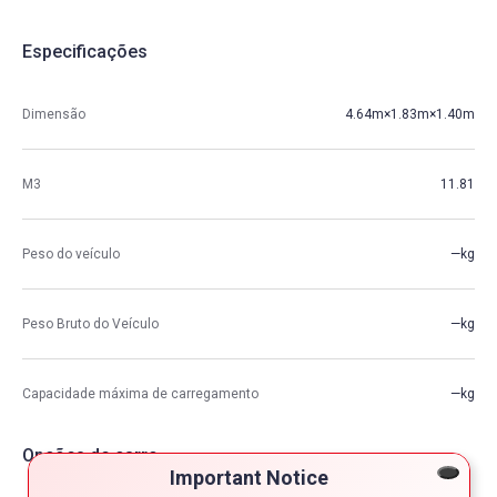
Especificações
Dimensão
4.64m×1.83m×1.40m
M3
11.81
Peso do veículo
—kg
Peso Bruto do Veículo
—kg
Capacidade máxima de carregamento
—kg
Opções de carro
Important Notice