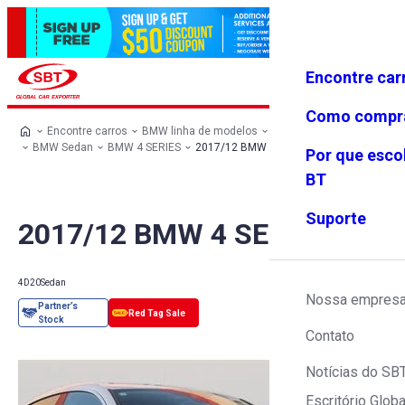
Encontre car
Conecte-
Favoritos
Menu
se
Como compr
Encontre carros
BMW linha de modelos
BMW todos os carros
BMW Sedan
BMW 4 SERIES
2017/12 BMW 4 SERIES
Por que esco
BT
Suporte
2017/12 BMW 4 SERIES
4D20
Sedan
Nossa empres
Contato
Notícias do SB
Escritório Globa