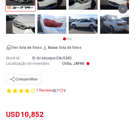
Ver lista de fotos
Baixar lista de fotos
Stock Id:
ID do estoque:
DAJ5385
Localização do inventário
:
Chiba, JAPAN
Compartilhar
4.0
1 Review
7
0
star
rating
USD
10,852