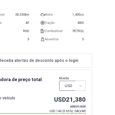
gem
38,330km
Motor
1,400cc
o
AT
Tração
4WD
RHD
Combustível
PETROL
5
Assentos
5
Receba alertas de desconto após o login
Moeda
adora de preço total
 veículo
USD
21,380
USD
21,520
USD
140
(
0.65%
) SALVAR