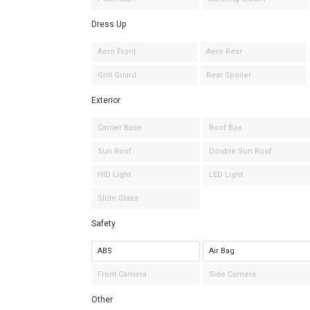
Dress Up
Aero Front
Aero Rear
Grill Guard
Rear Spoiler
Exterior
Carrier Base
Roof Box
Sun Roof
Double Sun Roof
HID Light
LED Light
Slide Glass
Safety
ABS
Air Bag
Front Camera
Side Camera
Other