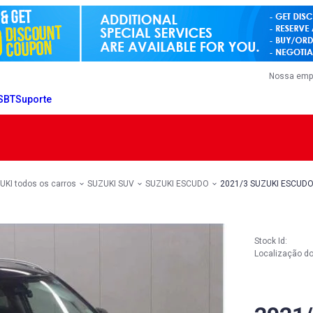
Nossa emp
 SBT
Suporte
UKI todos os carros
SUZUKI SUV
SUZUKI ESCUDO
2021/3 SUZUKI ESCUD
Stock Id:
Localização do