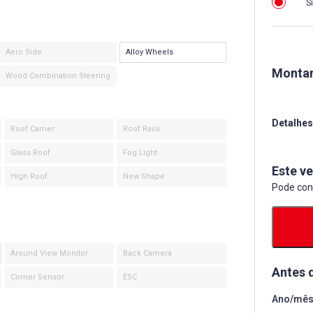
S
Aero Side
Alloy Wheels
Montan
Wood Combination Steering
Detalhes
Roof Carrier
Roof Rails
Glass Roof
Fog Light
Este ve
High Roof
New Shape
Pode con
Around View Monitor
Back Camera
Antes 
Corner Sensor
ESC
Ano/mês 