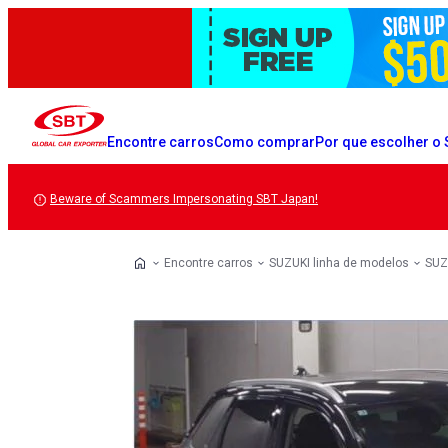
Encontre carros
Como comprar
Por que escolher o
Beware of Scammers Impersonating SBT Japan!
Encontre carros
SUZUKI linha de modelos
SUZ