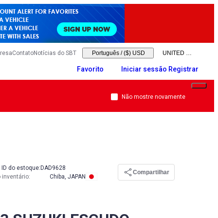
resa
Contato
Notícias do SBT
Português
/
($) USD
Favorito
Iniciar sessão Registrar
Não mostre novamente
O
ID do estoque:
DAD9628
Compartilhar
 inventário
:
Chiba, JAPAN