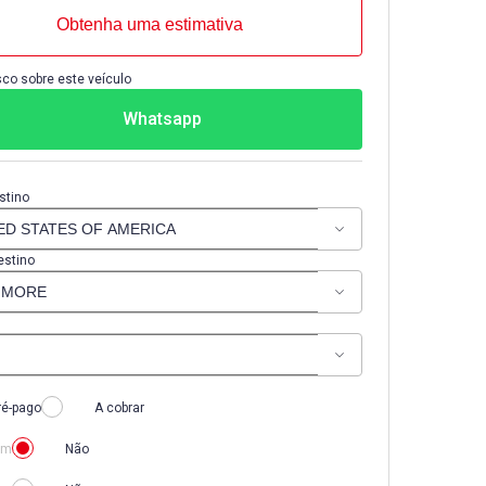
Obtenha uma estimativa
co sobre este veículo
Whatsapp
stino
estino
ré-pago
A cobrar
im
Não