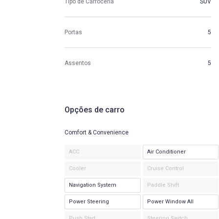
Tipo de Carroceria
SUV
Portas
5
Assentos
5
Opções de carro
Comfort & Convenience
ACC
Air Conditioner
Cooler
Cruise Control
Navigation System
Paddle Shift
Power Steering
Power Window All
Push Start
Steering Switch