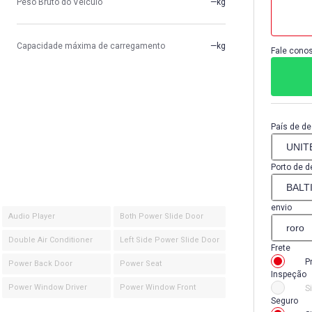
Peso Bruto do Veículo
—kg
Capacidade máxima de carregamento
—kg
Fale conos
País de de
Porto de d
envio
Audio Player
Both Power Slide Door
Double Air Conditioner
Left Side Power Slide Door
Frete
P
Power Back Door
Power Seat
Inspeção
Power Window Driver
Power Window Front
S
Seguro