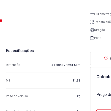
Quilometra
Transmissã
Direção
Porta
Especificações
Dimensão
4.18m×1.78m×1.61m
Calcul
M3
11.93
Preço do
Peso do veículo
—kg