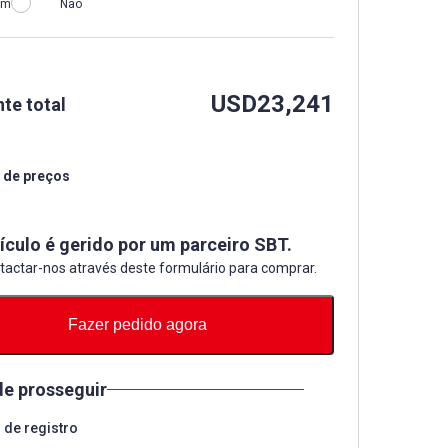
im
Não
USD
23,241
te total
 de preços
ículo é gerido por um parceiro SBT.
tactar-nos através deste formulário para comprar.
Fazer pedido agora
de prosseguir
de registro