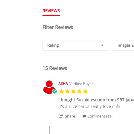
REVIEWS
Filter Reviews
Rating
Images &
15 Reviews
ASHA
Verified Buyer
5.0
star
I bought Suzuki escudo from SBT Jap
rating
Review
review
It's a nice car...I really love it 👍
by
stating
'
ASHA
I
Share
Comments (1)
Share
on
bought
Review
2
Suzuki
Comments
by
Jul
escudo
by