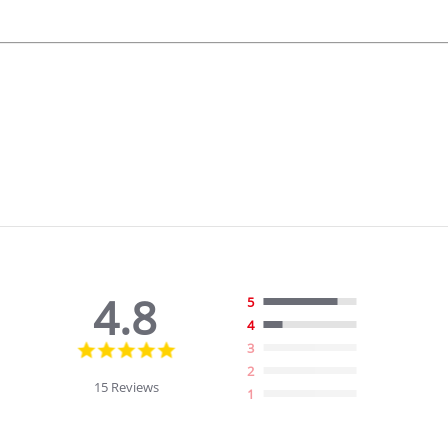
4.8
5
4
4.8
3
star
2
rating
15 Reviews
1