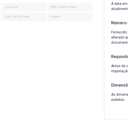
A data em 
Just Low
Half Leather Seat
atualment
Side Lift Up Seat
Sloper
Número 
Fornecido 
alterado a
documentos
Requisit
Antes da c
importação
Dimensõ
As dimensõ
exibidos.