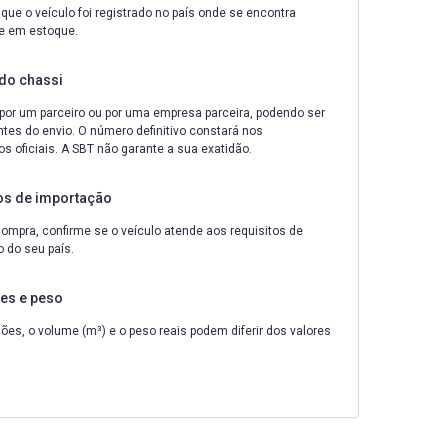
que o veículo foi registrado no país onde se encontra
e em estoque.
do chassi
por um parceiro ou por uma empresa parceira, podendo ser
ntes do envio. O número definitivo constará nos
 oficiais. A SBT não garante a sua exatidão.
os de importação
ompra, confirme se o veículo atende aos requisitos de
 do seu país.
es e peso
es, o volume (m³) e o peso reais podem diferir dos valores