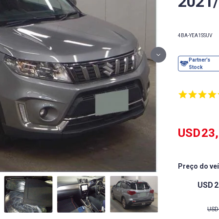
2021
4BA-YEA1S
SUV
USD
23
Preço do ve
USD
2
USD