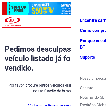
Encontre car
Conecte-
Favoritos
Menu
se
Como compr
Por que escol
Pedimos desculpas, mas o
BT
veículo listado já foi
Suporte
vendido.
Nossa empresa
Por favor, procure outros veículos disponíveis usando
Contato
nossa função de busca.
Notícias do SB
Escritório Globa
Voltar para Encontre carros