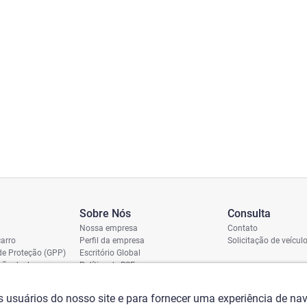
Sobre Nós
Consulta
Nossa empresa
Contato
arro
Perfil da empresa
Solicitação de veícul
de Proteção (GPP)
Escritório Global
ição de dano
Política de RSE
vio
assi
os usuários do nosso site e para fornecer uma experiência de n