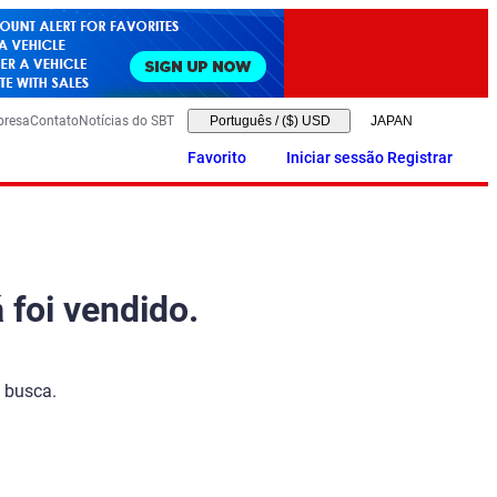
presa
Contato
Notícias do SBT
Português
/
($) USD
Favorito
Iniciar sessão Registrar
 foi vendido.
 busca.