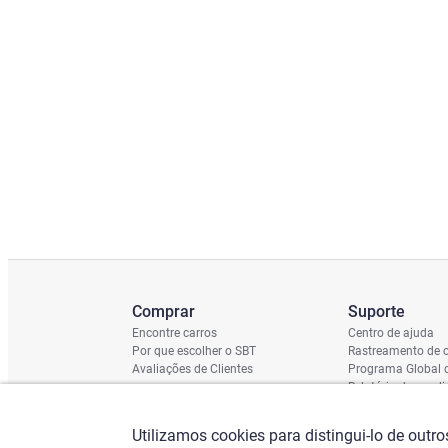
Comprar
Suporte
Encontre carros
Centro de ajuda
Por que escolher o SBT
Rastreamento de c
Avaliações de Clientes
Programa Global 
Relatório de cond
Cronograma de En
Verificação do Ch
Utilizamos cookies para distingui-lo de outr