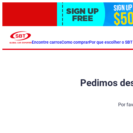
Encontre carros
Como comprar
Por que escolher o SBT
Pedimos desc
Por fa