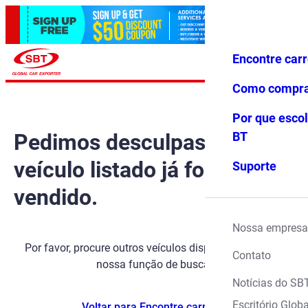
Encontre car
Conecte-
Favoritos
Menu
se
Como compr
Por que escol
Pedimos desculpas, mas o
BT
veículo listado já foi
Suporte
vendido.
Nossa empresa
Por favor, procure outros veículos disponíveis usando
Contato
nossa função de busca.
Notícias do SB
Escritório Globa
Voltar para Encontre carros