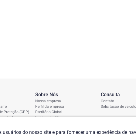
Sobre Nós
Consulta
Nossa empresa
Contato
arro
Perfil da empresa
Solicitação de veícul
de Proteção (GPP)
Escritório Global
ição de dano
Política de RSE
vio
assi
os usuários do nosso site e para fornecer uma experiência de n