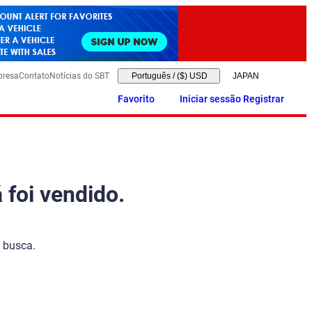
presa
Contato
Notícias do SBT
Português
/
($) USD
Favorito
Iniciar sessão Registrar
 foi vendido.
 busca.