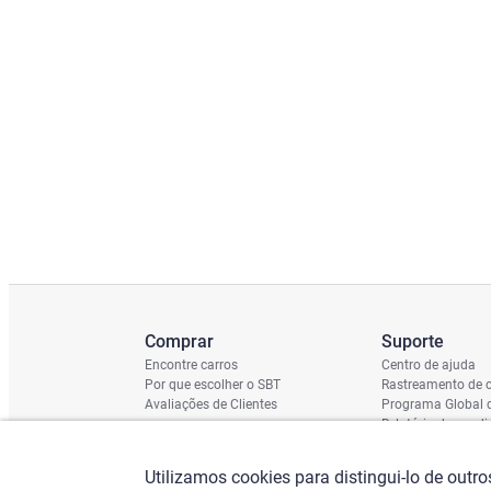
Comprar
Suporte
Encontre carros
Centro de ajuda
Por que escolher o SBT
Rastreamento de c
Avaliações de Clientes
Programa Global 
Relatório de cond
Cronograma de En
Verificação do Ch
Utilizamos cookies para distingui-lo de outr