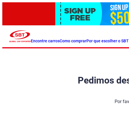
Encontre carros
Como comprar
Por que escolher o SBT
Pedimos desc
Por fa