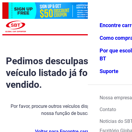
Encontre car
Conecte-
Favoritos
Menu
se
Como compr
Por que escol
Pedimos desculpas, mas o
BT
veículo listado já foi
Suporte
vendido.
Nossa empresa
Por favor, procure outros veículos disponíveis usando
Contato
nossa função de busca.
Notícias do SB
Escritório Globa
Voltar para Encontre carros