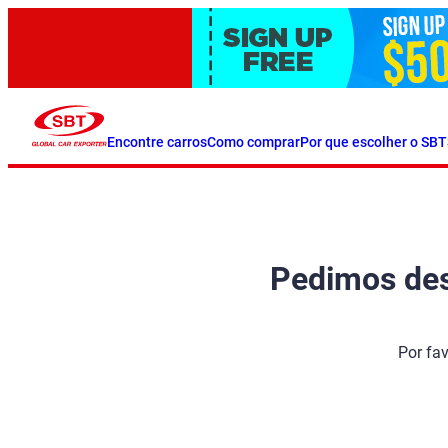
Encontre carros
Como comprar
Por que escolher o SBT
Pedimos desc
Por fa