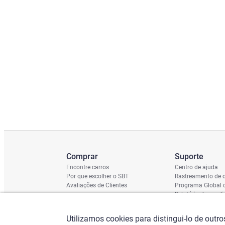
Comprar
Suporte
Encontre carros
Centro de ajuda
Por que escolher o SBT
Rastreamento de c
Avaliações de Clientes
Programa Global 
Relatório de cond
Cronograma de En
Verificação do Ch
Utilizamos cookies para distingui-lo de outr