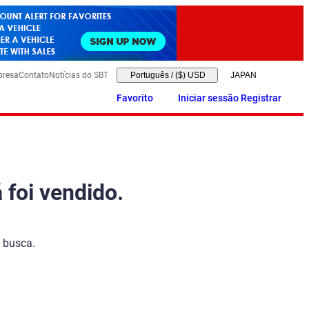
presa
Contato
Notícias do SBT
Português
/
($) USD
Favorito
Iniciar sessão Registrar
 foi vendido.
 busca.