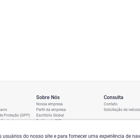
Sobre Nós
Consulta
Nossa empresa
Contato
arro
Perfil da empresa
Solicitação de veícul
de Proteção (GPP)
Escritório Global
ição de dano
Política de RSE
vio
assi
os usuários do nosso site e para fornecer uma experiência de n