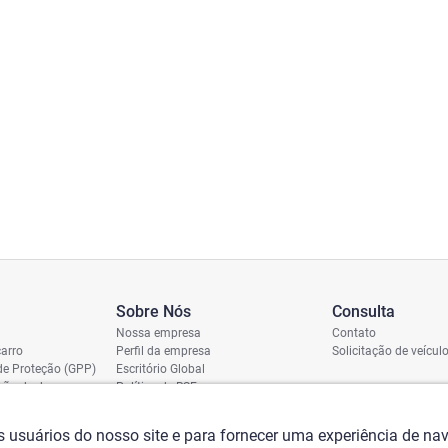
Sobre Nós
Consulta
Nossa empresa
Contato
arro
Perfil da empresa
Solicitação de veícul
de Proteção (GPP)
Escritório Global
ição de dano
Política de RSE
vio
assi
os usuários do nosso site e para fornecer uma experiência de n