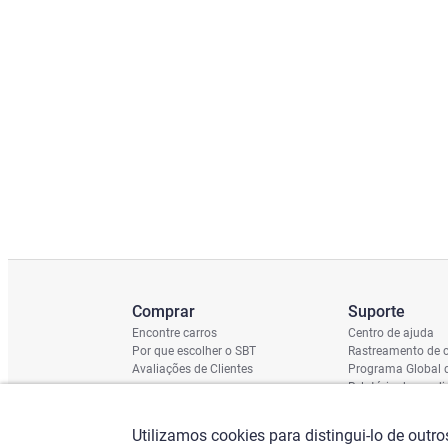
Comprar
Suporte
Encontre carros
Centro de ajuda
Por que escolher o SBT
Rastreamento de c
Avaliações de Clientes
Programa Global 
Relatório de cond
Cronograma de En
Verificação do Ch
Utilizamos cookies para distingui-lo de outr