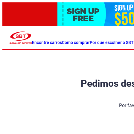
Encontre carros
Como comprar
Por que escolher o SBT
Pedimos desc
Por fa