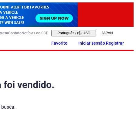
presa
Contato
Notícias do SBT
Português
/
($) USD
Favorito
Iniciar sessão Registrar
 foi vendido.
 busca.