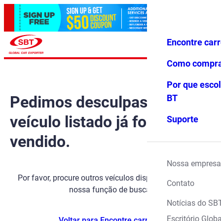
Encontre car
Conecte-
Favoritos
Menu
se
Como compr
Por que escol
Pedimos desculpas, mas o
BT
veículo listado já foi
Suporte
vendido.
Nossa empresa
Por favor, procure outros veículos disponíveis usando
Contato
nossa função de busca.
Notícias do SB
Escritório Globa
Voltar para Encontre carros