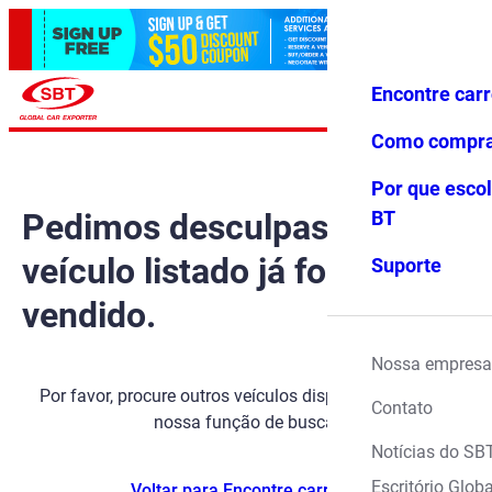
Encontre car
Conecte-
Favoritos
Menu
se
Como compr
Por que escol
Pedimos desculpas, mas o
BT
veículo listado já foi
Suporte
vendido.
Nossa empresa
Por favor, procure outros veículos disponíveis usando
Contato
nossa função de busca.
Notícias do SB
Escritório Globa
Voltar para Encontre carros