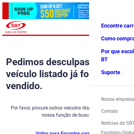
Encontre car
Conecte-
Favoritos
Menu
se
Como compr
Por que escol
Pedimos desculpas, mas o
BT
veículo listado já foi
Suporte
vendido.
Nossa empresa
Por favor, procure outros veículos disponíveis usando
Contato
nossa função de busca.
Notícias do SB
Escritório Globa
Voltar para Encontre carros