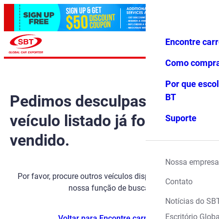
Encontre car
Conecte-
Favoritos
Menu
se
Como compr
Por que escol
Pedimos desculpas, mas o
BT
veículo listado já foi
Suporte
vendido.
Nossa empresa
Por favor, procure outros veículos disponíveis usando
Contato
nossa função de busca.
Notícias do SB
Escritório Globa
Voltar para Encontre carros