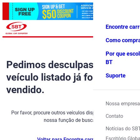
Encontre car
Conecte-
Favoritos
Menu
se
Como compr
Por que escol
Pedimos desculpas, mas o
BT
veículo listado já foi
Suporte
vendido.
Nossa empresa
Por favor, procure outros veículos disponíveis usando
Contato
nossa função de busca.
Notícias do SB
Escritório Globa
Voltar para Encontre carros