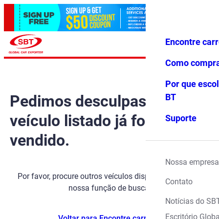
Encontre car
Conecte-
Favoritos
Menu
se
Como compr
Por que escol
Pedimos desculpas, mas o
BT
veículo listado já foi
Suporte
vendido.
Nossa empresa
Por favor, procure outros veículos disponíveis usando
Contato
nossa função de busca.
Notícias do SB
Escritório Globa
Voltar para Encontre carros