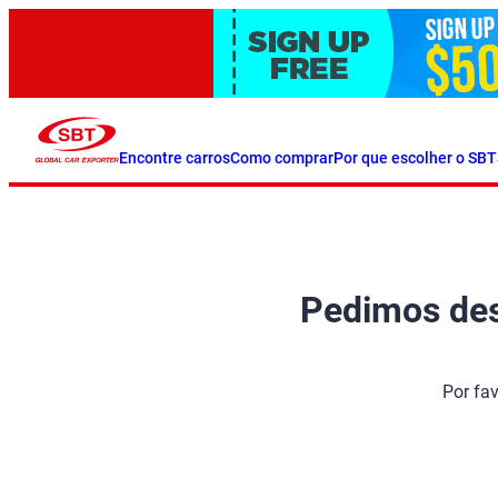
Encontre carros
Como comprar
Por que escolher o SBT
Pedimos desc
Por fa