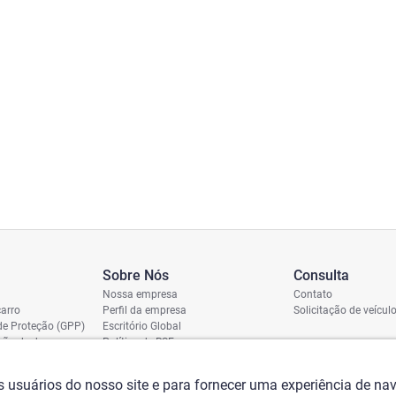
Sobre Nós
Consulta
Nossa empresa
Contato
arro
Perfil da empresa
Solicitação de veícul
de Proteção (GPP)
Escritório Global
ição de dano
Política de RSE
vio
assi
os usuários do nosso site e para fornecer uma experiência de n