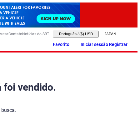
presa
Contato
Notícias do SBT
Português
/
($) USD
Favorito
Iniciar sessão Registrar
 foi vendido.
 busca.