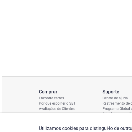
Comprar
Suporte
Encontre carros
Centro de ajuda
Por que escolher o SBT
Rastreamento de c
Avaliações de Clientes
Programa Global 
Relatório de cond
Cronograma de En
Verificação do Ch
Utilizamos cookies para distingui-lo de outr