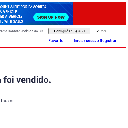
presa
Contato
Notícias do SBT
Português
/
($) USD
Favorito
Iniciar sessão Registrar
 foi vendido.
 busca.