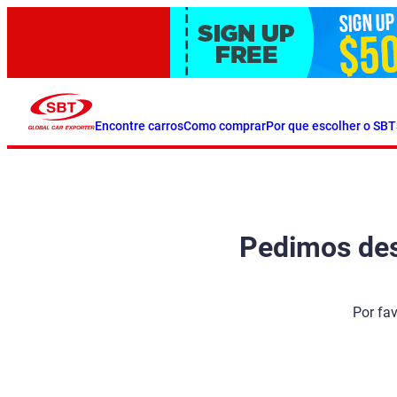
Encontre carros
Como comprar
Por que escolher o SBT
Pedimos desc
Por fa