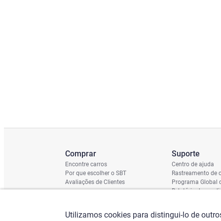
Comprar
Suporte
Encontre carros
Centro de ajuda
Por que escolher o SBT
Rastreamento de c
Avaliações de Clientes
Programa Global 
Relatório de cond
Cronograma de En
Verificação do Ch
Utilizamos cookies para distingui-lo de outr