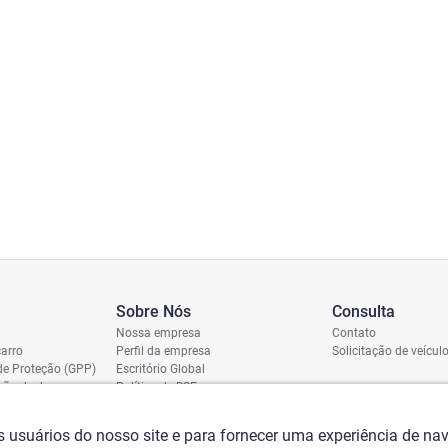
Sobre Nós
Consulta
Nossa empresa
Contato
arro
Perfil da empresa
Solicitação de veícul
de Proteção (GPP)
Escritório Global
ição de dano
Política de RSE
vio
assi
os usuários do nosso site e para fornecer uma experiência de n