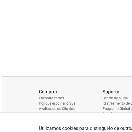
Comprar
Suporte
Encontre carros
Centro de ajuda
Por que escolher o SBT
Rastreamento de c
Avaliações de Clientes
Programa Global 
Relatório de cond
Cronograma de En
Verificação do Ch
Utilizamos cookies para distingui-lo de outr