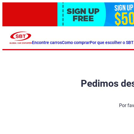
Encontre carros
Como comprar
Por que escolher o SBT
Pedimos desc
Por fa