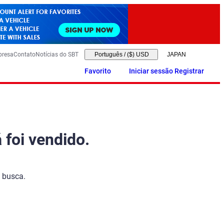
presa
Contato
Notícias do SBT
Português
/
($) USD
Favorito
Iniciar sessão Registrar
 foi vendido.
 busca.