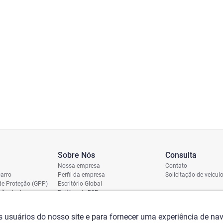
Sobre Nós
Consulta
Nossa empresa
Contato
arro
Perfil da empresa
Solicitação de veícul
de Proteção (GPP)
Escritório Global
ição de dano
Política de RSE
vio
assi
os usuários do nosso site e para fornecer uma experiência de n