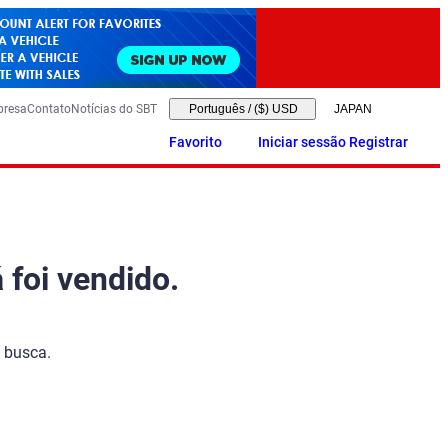
presa
Contato
Notícias do SBT
Português
/
($) USD
Favorito
Iniciar sessão Registrar
 foi vendido.
 busca.