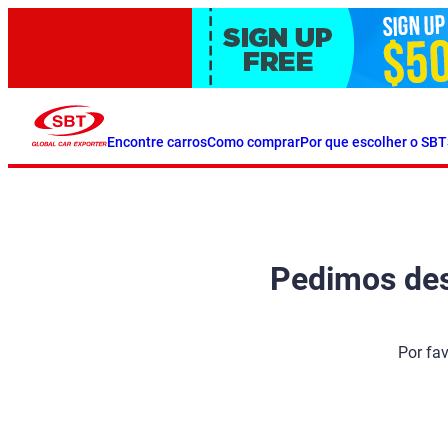
Encontre carros
Como comprar
Por que escolher o SBT
Pedimos desc
Por fa