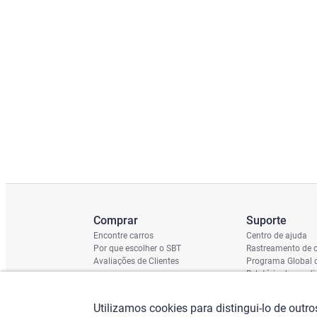
Comprar
Suporte
Encontre carros
Centro de ajuda
Por que escolher o SBT
Rastreamento de c
Avaliações de Clientes
Programa Global 
Relatório de cond
Cronograma de En
Verificação do Ch
Utilizamos cookies para distingui-lo de outr