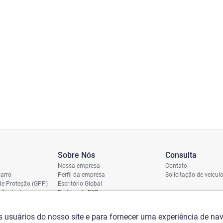
Sobre Nós
Consulta
Nossa empresa
Contato
arro
Perfil da empresa
Solicitação de veícul
de Proteção (GPP)
Escritório Global
ição de dano
Política de RSE
vio
assi
os usuários do nosso site e para fornecer uma experiência de n