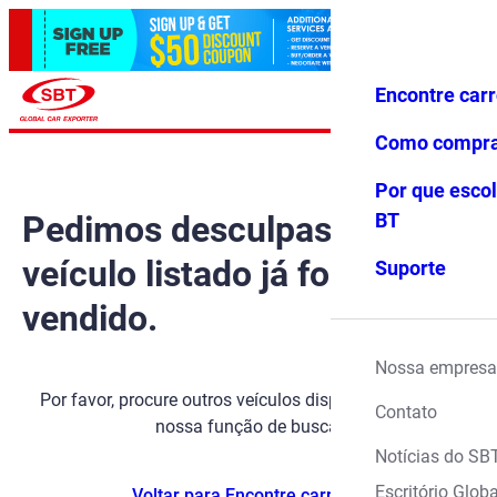
Encontre car
Conecte-
Favoritos
Menu
se
Como compr
Por que escol
Pedimos desculpas, mas o
BT
veículo listado já foi
Suporte
vendido.
Nossa empresa
Por favor, procure outros veículos disponíveis usando
Contato
nossa função de busca.
Notícias do SB
Escritório Globa
Voltar para Encontre carros