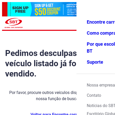
Encontre car
Conecte-
Favoritos
Menu
se
Como compr
Por que escol
Pedimos desculpas, mas o
BT
veículo listado já foi
Suporte
vendido.
Nossa empresa
Por favor, procure outros veículos disponíveis usando
Contato
nossa função de busca.
Notícias do SB
Escritório Globa
Voltar para Encontre carros