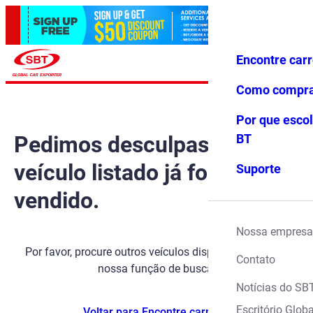
Encontre car
Conecte-
Favoritos
Menu
se
Como compr
Por que escol
Pedimos desculpas, mas o
BT
veículo listado já foi
Suporte
vendido.
Nossa empresa
Por favor, procure outros veículos disponíveis usando
Contato
nossa função de busca.
Notícias do SB
Escritório Globa
Voltar para Encontre carros