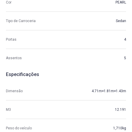
Cor
PEARL
Tipo de Carroceria
Sedan
Portas
4
Assentos
5
Especificações
Dimensão
4.71m×1.81m×1.43m
M3
12.191
Peso do veículo
1,710kg