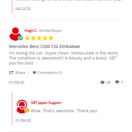
2020
Review
by
04/22/20
moses
m.
on
22
Hugh C.
Verified Buyer
Apr
5.0
2020
star
Mercedes Benz C200 CGI Zimbabwe
rating
Review
review
I'm loving the car. Super clean; immaculate is the word.
by
stating
The condition is awesome!!! A beauty and a beast. SBT
Hugh
Mercedes
you the best
C.
Benz
'
on
C200
Share
Comments (1)
Share
5
CGI
Review
01/05/20
28
7
Jan
Zimbabwe
by
2020
Hugh
Comments
C.
by
on
SBT Japan Support
Store
5
Owner
Wow. That's awesome. Thank you.
Jan
on
2020
Review
01/06/20
by
Hugh