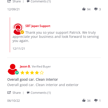
'
Dec
SBT
Share
Comments (1)
Share
2021
Review
12/09/21
94
3
by
PATRICK
Comments
M.
by
on
SBT Japan Support
Store
9
Owner
Thank you so your support Patrick. We truly
Dec
on
appreciate your business and look forward to serving
2021
Review
you again.
by
PATRICK
12/11/21
M.
on
9
Dec
Jason B.
Verified Buyer
2021
4.0
star
Overall good car. Clean interior
rating
Review
review
Overall good car. Clean interior and exterior
by
stating
'
Jason
Overall
Share
Comments (1)
Share
B.
good
Review
06/10/22
34
1
on
car.
by
10
Clean