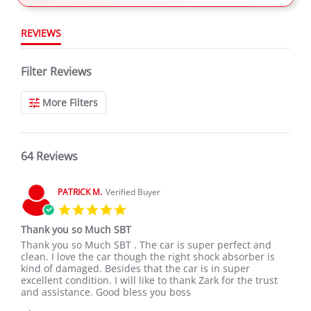
REVIEWS
Filter Reviews
More Filters
64 Reviews
PATRICK M.
Verified Buyer
5.0
star
Thank you so Much SBT
rating
Review
review
Thank you so Much SBT . The car is super perfect and
by
stating
clean. I love the car though the right shock absorber is
PATRICK
Thank
kind of damaged. Besides that the car is in super
M.
you
excellent condition. I will like to thank Zark for the trust
on
so
and assistance. Good bless you boss
9
Much