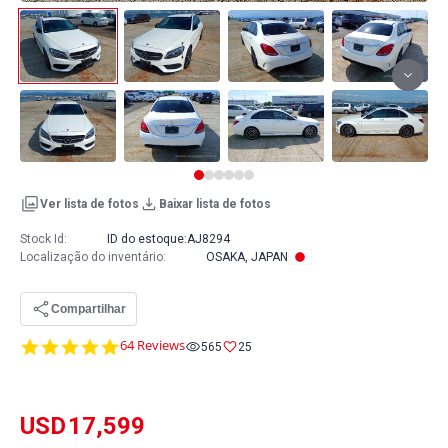
Ver lista de fotos
Baixar lista de fotos
Stock Id:
ID do estoque:
AJ8294
Localização do inventário
:
OSAKA, JAPAN
Compartilhar
4.8
64 Reviews
565
25
star
rating
USD
17,599