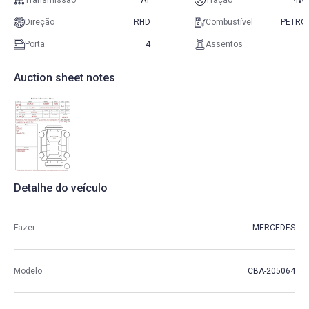
Transmissão
AT
Tração
4W
Direção
RHD
Combustível
PETRO
Porta
4
Assentos
Auction sheet notes
Detalhe do veículo
Fazer
MERCEDES
Modelo
CBA-205064