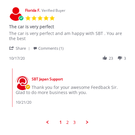
C.
on
Florida F.
Verified Buyer
5
5.0
Jan
star
2020
The car is very perfect
rating
Review
review
The car is very perfect and am happy with SBT . You are
by
stating
the best
Florida
The
'
F.
car
Share
Comments (1)
Share
on
is
Review
10/17/20
23
3
17
very
by
Oct
perfect
Florida
2020
Comments
F.
by
on
SBT Japan Support
Store
17
Owner
Thank you for your awesome Feedback Sir.
Oct
on
Glad to do more business with you.
2020
Review
by
10/21/20
Florida
F.
on
17
1
2
3
Oct
2020