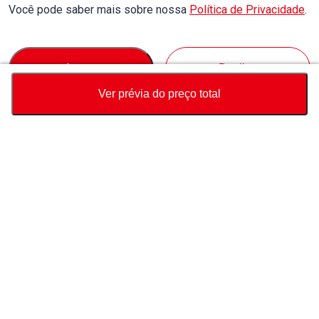
Você pode saber mais sobre nossa
Política de Privacidade
.
Accept
Decline
Ver prévia do preço total
Moeda
Calculadora de preço total
Comprar
Suporte
Preço do veículo
USD
15,550
Sobre Nós
Consulta
USD
17,880
USD
2,330
(
Conecte-se conosco