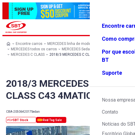
Encontre car
Conecte-
Favoritos
Menu
se
Como compr
Encontre carros
MERCEDES linha de modelos
MERCEDES todos os carros
MERCEDES Sedan
Por que esco
MERCEDES C CLASS
2018/3 MERCEDES C CLASS C43 4MATIC
BT
Suporte
2018/3 MERCEDES C
CLASS C43 4MATIC
Nossa empres
Contato
CBA-205064
2017
Sedan
Notícias do SB
Escritório Globa