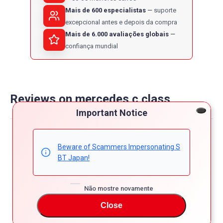
Mais de 600 especialistas
suporte
excepcional antes e depois da compra
Mais de 6.000 avaliações globais
confiança mundial
Reviews on mercedes c class
Important Notice
Powered by
Beware of Scammers Impersonating S
4.8
5
BT Japan!
4
4.8
3
star
Não mostre novamente
64 Reviews
2
rating
1
Close