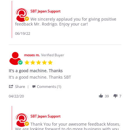
Jason
Jun
interior
Comments
B.
2022
by
on
SBT Japan Support
Store
10
Owner
We sincerely applaud you for giving positive
Jun
on
feedback Mr. Rodrigo. Enjoy your car!
2022
Review
by
06/19/22
Jason
B.
on
10
moses m.
Verified Buyer
Jun
5.0
2022
star
It's a good machine. Thanks
rating
Review
review
It's a good machine. Thanks SBT
by
stating
'
moses
It's
Share
Comments (1)
Share
m.
a
Review
04/22/20
39
7
on
good
by
22
machine.
moses
Apr
Thanks
Comments
m.
2020
by
on
SBT Japan Support
Store
22
Owner
Thank You for your awesome feedback Moses,
Apr
on
We are looking forward to do more business with you.