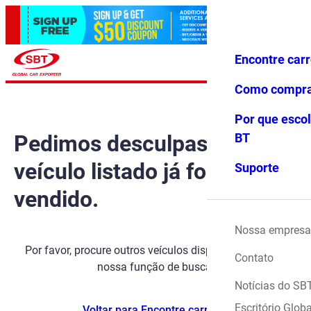
Encontre car
Conecte-
Favoritos
Menu
se
Como compr
Por que escol
Pedimos desculpas, mas o
BT
veículo listado já foi
Suporte
vendido.
Nossa empresa
Por favor, procure outros veículos disponíveis usando
Contato
nossa função de busca.
Notícias do SB
Escritório Globa
Voltar para Encontre carros