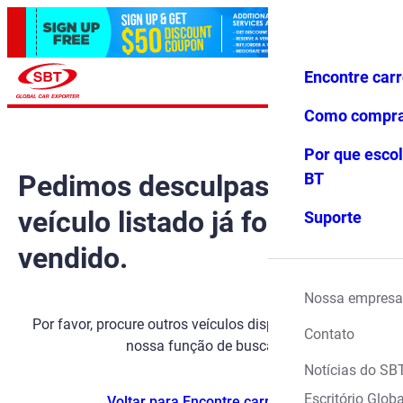
Encontre car
Conecte-
Favoritos
Menu
se
Como compr
Por que escol
Pedimos desculpas, mas o
BT
veículo listado já foi
Suporte
vendido.
Nossa empresa
Por favor, procure outros veículos disponíveis usando
Contato
nossa função de busca.
Notícias do SB
Escritório Globa
Voltar para Encontre carros