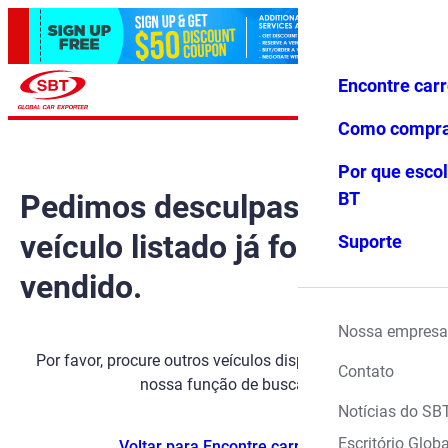
Encontre car
Conecte-
Favoritos
Menu
se
Como compr
Por que escol
Pedimos desculpas, mas o
BT
veículo listado já foi
Suporte
vendido.
Nossa empresa
Por favor, procure outros veículos disponíveis usando
Contato
nossa função de busca.
Notícias do SB
Escritório Globa
Voltar para Encontre carros