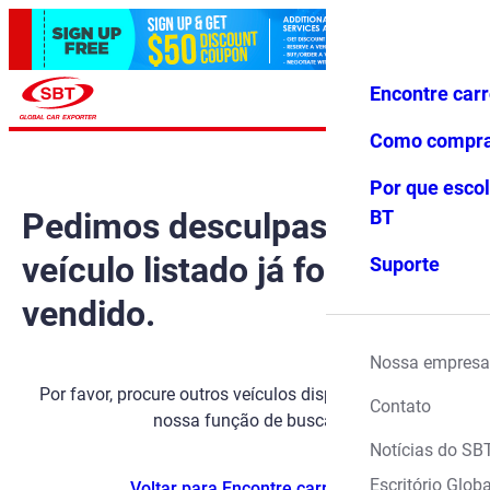
Encontre car
Conecte-
Favoritos
Menu
se
Como compr
Por que escol
Pedimos desculpas, mas o
BT
veículo listado já foi
Suporte
vendido.
Nossa empresa
Por favor, procure outros veículos disponíveis usando
Contato
nossa função de busca.
Notícias do SB
Escritório Globa
Voltar para Encontre carros