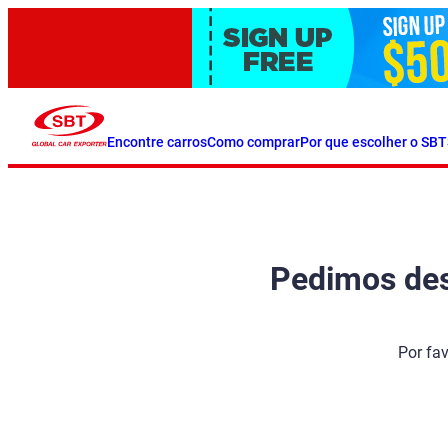
Encontre carros
Como comprar
Por que escolher o SBT
Pedimos desc
Por fa