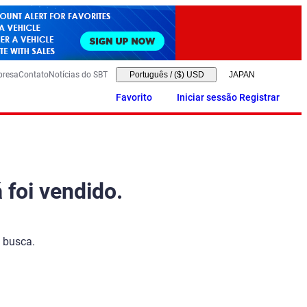
presa
Contato
Notícias do SBT
Português
/
($) USD
Favorito
Iniciar sessão Registrar
 foi vendido.
 busca.