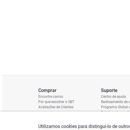
Comprar
Suporte
Encontre carros
Centro de ajuda
Por que escolher o SBT
Rastreamento de c
Avaliações de Clientes
Programa Global 
Relatório de cond
Cronograma de En
Verificação do Ch
Utilizamos cookies para distingui-lo de outr