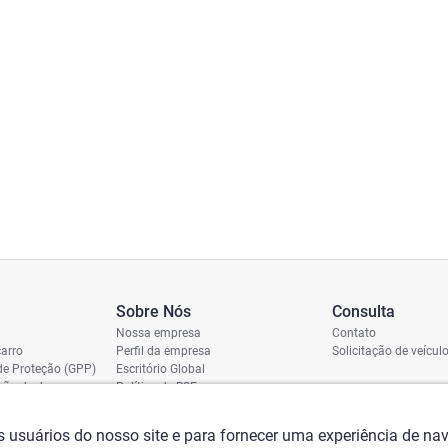
Sobre Nós
Consulta
Nossa empresa
Contato
arro
Perfil da empresa
Solicitação de veícul
de Proteção (GPP)
Escritório Global
ição de dano
Política de RSE
vio
assi
os usuários do nosso site e para fornecer uma experiência de n