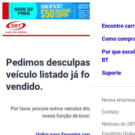
Encontre car
Conecte-
Favoritos
Menu
se
Como compr
Por que escol
Pedimos desculpas, mas o
BT
veículo listado já foi
Suporte
vendido.
Nossa empresa
Por favor, procure outros veículos disponíveis usando
Contato
nossa função de busca.
Notícias do SB
Escritório Globa
Voltar para Encontre carros