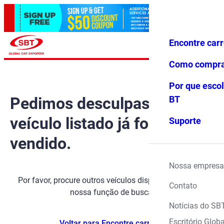
Encontre car
Conecte-
Favoritos
Menu
se
Como compr
Por que escol
Pedimos desculpas, mas o
BT
veículo listado já foi
Suporte
vendido.
Nossa empresa
Por favor, procure outros veículos disponíveis usando
Contato
nossa função de busca.
Notícias do SB
Escritório Globa
Voltar para Encontre carros