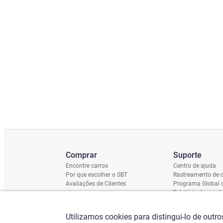
Comprar
Suporte
Encontre carros
Centro de ajuda
Por que escolher o SBT
Rastreamento de c
Avaliações de Clientes
Programa Global 
Relatório de cond
Cronograma de En
Verificação do Ch
Utilizamos cookies para distingui-lo de outr