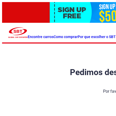
Encontre carros
Como comprar
Por que escolher o SBT
Pedimos desc
Por fa