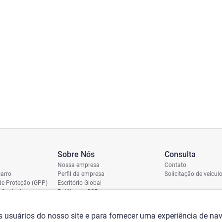
Sobre Nós
Consulta
Nossa empresa
Contato
arro
Perfil da empresa
Solicitação de veícul
de Proteção (GPP)
Escritório Global
ição de dano
Política de RSE
vio
assi
os usuários do nosso site e para fornecer uma experiência de n