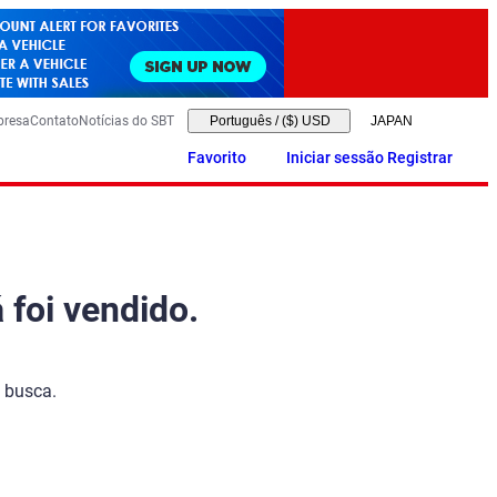
presa
Contato
Notícias do SBT
Português
/
($) USD
Favorito
Iniciar sessão Registrar
 foi vendido.
 busca.