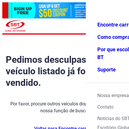
Encontre car
Conecte-
Favoritos
Menu
se
Como compr
Por que escol
Pedimos desculpas, mas o
BT
veículo listado já foi
Suporte
vendido.
Nossa empresa
Por favor, procure outros veículos disponíveis usando
Contato
nossa função de busca.
Notícias do SB
Escritório Globa
Voltar para Encontre carros