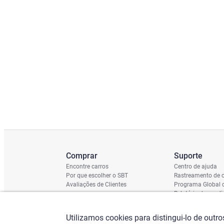
Comprar
Suporte
Encontre carros
Centro de ajuda
Por que escolher o SBT
Rastreamento de c
Avaliações de Clientes
Programa Global 
Relatório de cond
Cronograma de En
Verificação do Ch
Utilizamos cookies para distingui-lo de outr