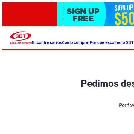
Encontre carros
Como comprar
Por que escolher o SBT
Pedimos desc
Por fa