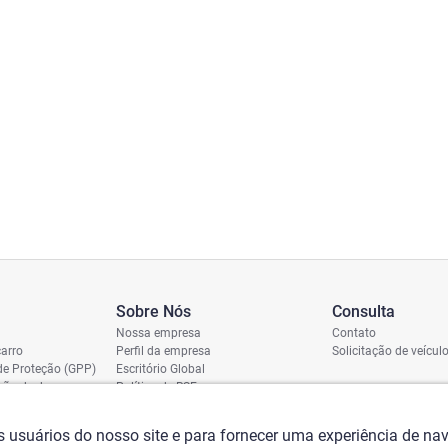
Sobre Nós
Consulta
Nossa empresa
Contato
arro
Perfil da empresa
Solicitação de veícul
de Proteção (GPP)
Escritório Global
ição de dano
Política de RSE
vio
assi
os usuários do nosso site e para fornecer uma experiência de n