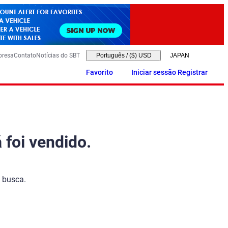
presa
Contato
Notícias do SBT
Português
/
($) USD
Favorito
Iniciar sessão Registrar
 foi vendido.
 busca.