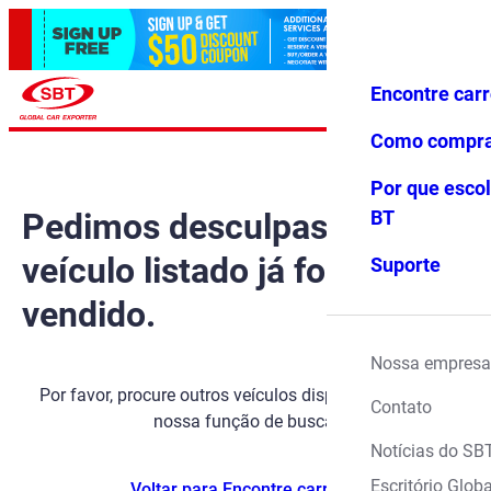
Encontre car
Conecte-
Favoritos
Menu
se
Como compr
Por que escol
Pedimos desculpas, mas o
BT
veículo listado já foi
Suporte
vendido.
Nossa empresa
Por favor, procure outros veículos disponíveis usando
Contato
nossa função de busca.
Notícias do SB
Escritório Globa
Voltar para Encontre carros