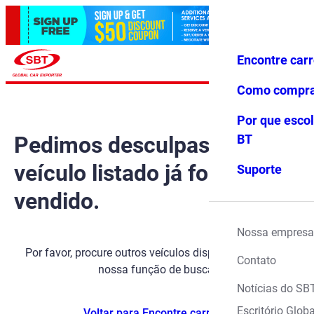
Encontre car
Conecte-
Favoritos
Menu
se
Como compr
Por que escol
Pedimos desculpas, mas o
BT
veículo listado já foi
Suporte
vendido.
Nossa empresa
Por favor, procure outros veículos disponíveis usando
Contato
nossa função de busca.
Notícias do SB
Escritório Globa
Voltar para Encontre carros