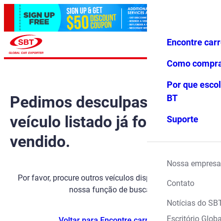
Encontre car
Conecte-
Favoritos
Menu
se
Como compr
Por que escol
Pedimos desculpas, mas o
BT
veículo listado já foi
Suporte
vendido.
Nossa empresa
Por favor, procure outros veículos disponíveis usando
Contato
nossa função de busca.
Notícias do SB
Escritório Globa
Voltar para Encontre carros