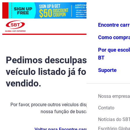
Encontre car
Conecte-
Favoritos
Menu
se
Como compr
Por que escol
Pedimos desculpas, mas o
BT
veículo listado já foi
Suporte
vendido.
Nossa empresa
Por favor, procure outros veículos disponíveis usando
Contato
nossa função de busca.
Notícias do SB
Escritório Globa
Voltar para Encontre carros