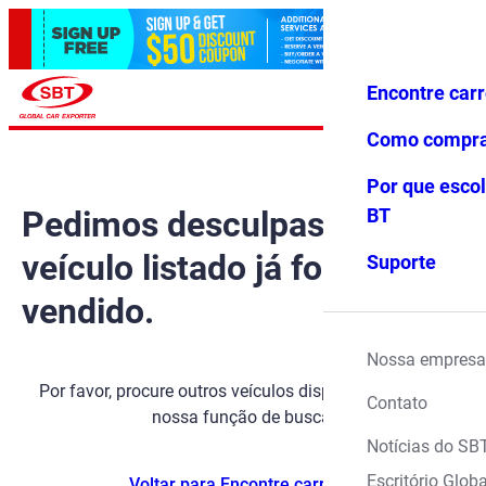
Encontre car
Conecte-
Favoritos
Menu
se
Como compr
Por que escol
Pedimos desculpas, mas o
BT
veículo listado já foi
Suporte
vendido.
Nossa empresa
Por favor, procure outros veículos disponíveis usando
Contato
nossa função de busca.
Notícias do SB
Escritório Globa
Voltar para Encontre carros