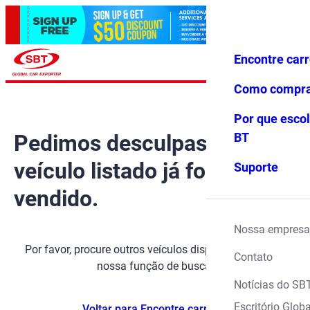
Encontre car
Conecte-
Favoritos
Menu
se
Como compr
Por que escol
Pedimos desculpas, mas o
BT
veículo listado já foi
Suporte
vendido.
Nossa empresa
Por favor, procure outros veículos disponíveis usando
Contato
nossa função de busca.
Notícias do SB
Escritório Globa
Voltar para Encontre carros