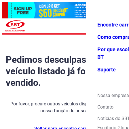
Encontre car
Conecte-
Favoritos
Menu
se
Como compr
Por que escol
Pedimos desculpas, mas o
BT
veículo listado já foi
Suporte
vendido.
Nossa empresa
Por favor, procure outros veículos disponíveis usando
Contato
nossa função de busca.
Notícias do SB
Escritório Globa
Voltar para Encontre carros