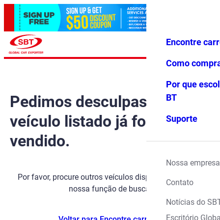
Encontre car
Conecte-
Favoritos
Menu
se
Como compr
Por que escol
Pedimos desculpas, mas o
BT
veículo listado já foi
Suporte
vendido.
Nossa empresa
Por favor, procure outros veículos disponíveis usando
Contato
nossa função de busca.
Notícias do SB
Escritório Globa
Voltar para Encontre carros