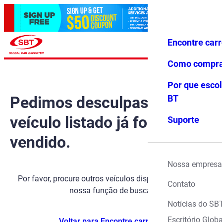
Encontre car
Conecte-
Favoritos
Menu
se
Como compr
Por que escol
Pedimos desculpas, mas o
BT
veículo listado já foi
Suporte
vendido.
Nossa empresa
Por favor, procure outros veículos disponíveis usando
Contato
nossa função de busca.
Notícias do SB
Escritório Globa
Voltar para Encontre carros