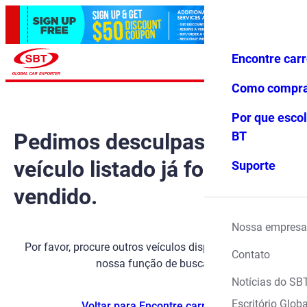
Encontre car
Conecte-
Favoritos
Menu
se
Como compr
Por que escol
Pedimos desculpas, mas o
BT
veículo listado já foi
Suporte
vendido.
Nossa empresa
Por favor, procure outros veículos disponíveis usando
Contato
nossa função de busca.
Notícias do SB
Escritório Globa
Voltar para Encontre carros