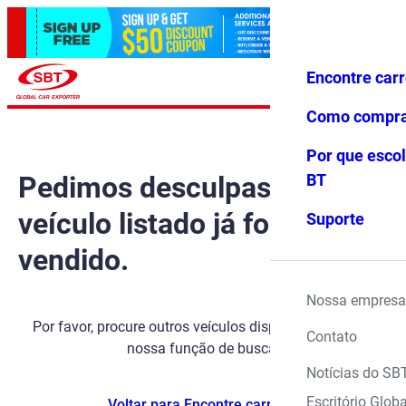
Encontre car
Conecte-
Favoritos
Menu
se
Como compr
Por que escol
Pedimos desculpas, mas o
BT
veículo listado já foi
Suporte
vendido.
Nossa empresa
Por favor, procure outros veículos disponíveis usando
Contato
nossa função de busca.
Notícias do SB
Escritório Globa
Voltar para Encontre carros