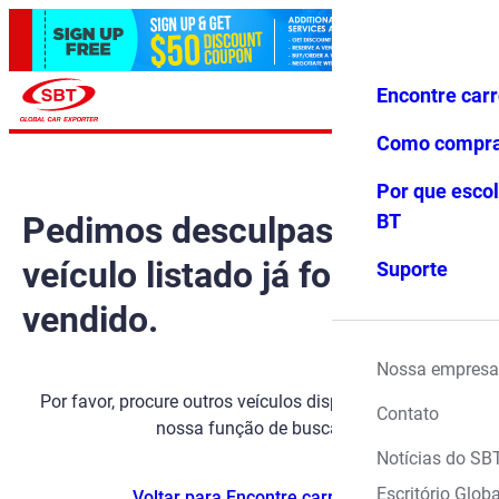
Encontre car
Conecte-
Favoritos
Menu
se
Como compr
Por que escol
Pedimos desculpas, mas o
BT
veículo listado já foi
Suporte
vendido.
Nossa empresa
Por favor, procure outros veículos disponíveis usando
Contato
nossa função de busca.
Notícias do SB
Escritório Globa
Voltar para Encontre carros