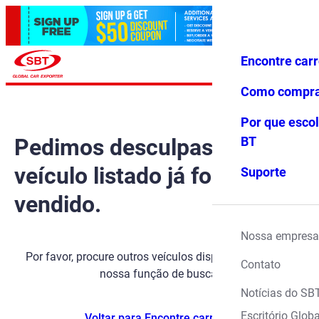
Encontre car
Conecte-
Favoritos
Menu
se
Como compr
Por que escol
Pedimos desculpas, mas o
BT
veículo listado já foi
Suporte
vendido.
Nossa empresa
Por favor, procure outros veículos disponíveis usando
Contato
nossa função de busca.
Notícias do SB
Escritório Globa
Voltar para Encontre carros