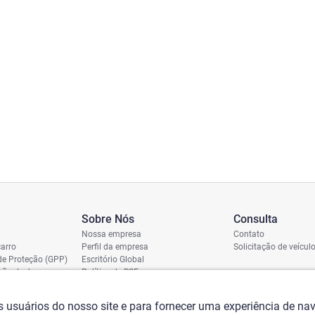
Sobre Nós
Consulta
Nossa empresa
Contato
arro
Perfil da empresa
Solicitação de veícul
de Proteção (GPP)
Escritório Global
ição de dano
Política de RSE
vio
assi
os usuários do nosso site e para fornecer uma experiência de n