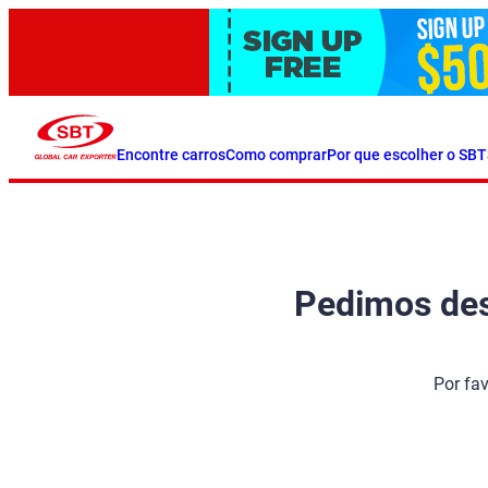
Encontre carros
Como comprar
Por que escolher o SBT
Pedimos desc
Por fa