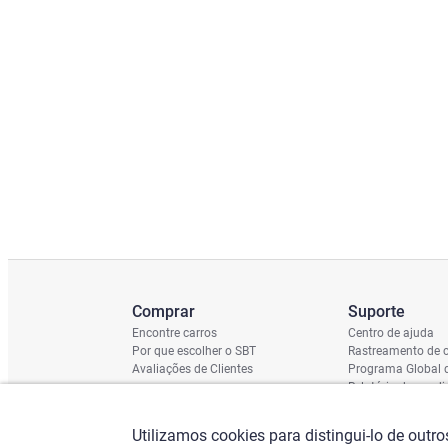
Comprar
Suporte
Encontre carros
Centro de ajuda
Por que escolher o SBT
Rastreamento de c
Avaliações de Clientes
Programa Global 
Relatório de cond
Cronograma de En
Verificação do Ch
Utilizamos cookies para distingui-lo de outr