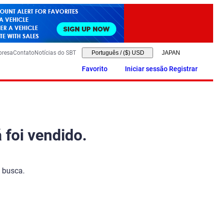
presa
Contato
Notícias do SBT
Português
/
($) USD
Favorito
Iniciar sessão Registrar
 foi vendido.
 busca.