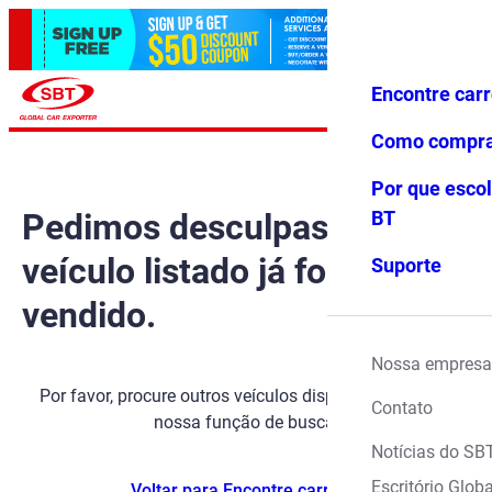
Encontre car
Conecte-
Favoritos
Menu
se
Como compr
Por que escol
Pedimos desculpas, mas o
BT
veículo listado já foi
Suporte
vendido.
Nossa empresa
Por favor, procure outros veículos disponíveis usando
Contato
nossa função de busca.
Notícias do SB
Escritório Globa
Voltar para Encontre carros