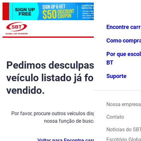
Encontre car
Conecte-
Favoritos
Menu
se
Como compr
Por que escol
Pedimos desculpas, mas o
BT
veículo listado já foi
Suporte
vendido.
Nossa empresa
Por favor, procure outros veículos disponíveis usando
Contato
nossa função de busca.
Notícias do SB
Escritório Globa
Voltar para Encontre carros